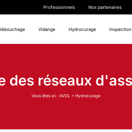
Professionnels
Nos partenaires
Débouchage
Vidange
Hydrocurage
Inspection
 des réseaux d'as
Vous êtes ici :
AVDL
>
Hydrocurage