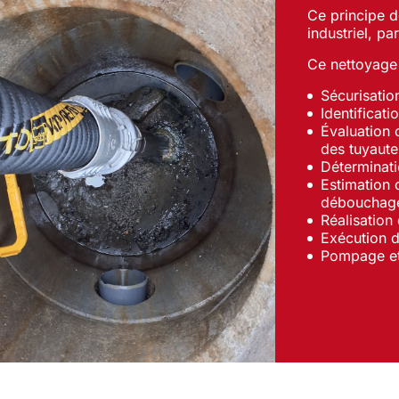
Ce principe de
industriel, par
Ce nettoyage 
Sécurisation
Identificati
Évaluation 
des tuyaute
Déterminati
Estimation 
débouchag
Réalisation
Exécution d
Pompage et 