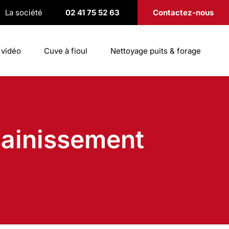
La société
02 41 75 52 63
Contactez-nous
 vidéo
Cuve à fioul
Nettoyage puits & forage
sainissement